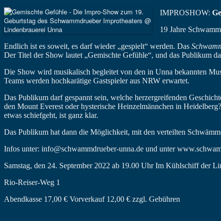
IMPROSHOW:
Ge
19 Jahre Schwammd
Endlich ist es soweit, es darf wieder „gespielt“ werden. Das
Schwamm
Der Titel der Show lautet „Gemischte Gefühle“, und das Publikum dar
Die Show wird musikalisch begleitet von den in Unna bekannten Mus
Teams werden hochkarätige Gastspieler aus NRW erwartet.
Das Publikum darf gespannt sein, welche herzergreifenden Geschichte
den Mount Everest oder hysterische Heinzelmännchen in Heidelberg? 
etwas schiefgeht, ist ganz klar.
Das Publikum hat dann die Möglichkeit, mit den verteilten Schwämmen
Infos unter: info@schwammdrueber-unna.de und unter www.schwa
Samstag, den 24. September 2022 ab 19.00 Uhr Im Kühlschiff der L
Rio-Reiser-Weg 1
Abendkasse 17,00 € Vorverkauf 12,00 € zzgl. Gebühren