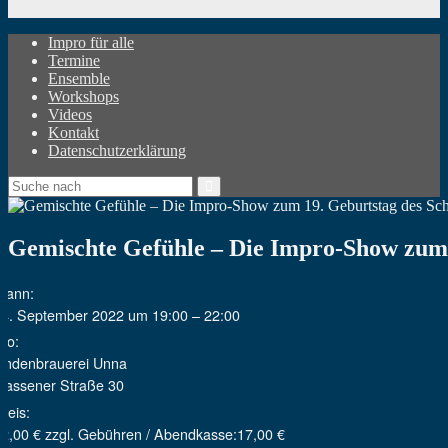
Impro für alle
Termine
Ensemble
Workshops
Videos
Kontakt
Datenschutzerklärung
Gemischte Gefühle – Die Impro-Show zum
Wann:
24. September 2022 um 19:00 – 22:00
Wo:
Lindenbrauerei Unna
Massener Straße 30
reis:
2,00 € zzgl. Gebühren / Abendkasse:17,00 €