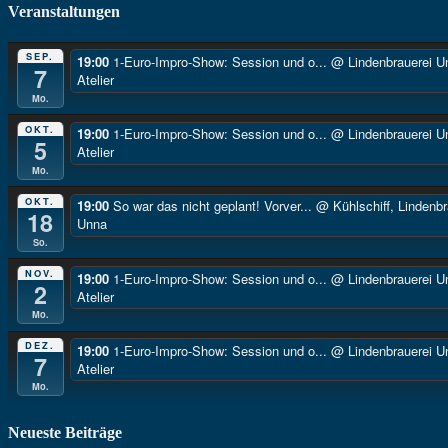
Veranstaltungen
SEP.
19:00
1-Euro-Impro-Show: Session und o...
@ Lindenbrauerei U
7
Atelier
Mo.
OKT.
19:00
1-Euro-Impro-Show: Session und o...
@ Lindenbrauerei U
5
Atelier
Mo.
OKT.
19:00
So war das nicht geplant! Vorver...
@ Kühlschiff, Lindenbr
18
Unna
So.
NOV.
19:00
1-Euro-Impro-Show: Session und o...
@ Lindenbrauerei U
2
Atelier
Mo.
DEZ.
19:00
1-Euro-Impro-Show: Session und o...
@ Lindenbrauerei U
7
Atelier
Mo.
Neueste Beiträge