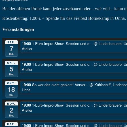
Bei der offenen Probe kann jeder zuschauen oder – wer will – kann
Kostenbeitrag: 1,00 € + Spende für das Freibad Bornekamp in Unna.
Veranstaltungen
SEP.
19:00
1-Euro-Impro-Show: Session und o...
@ Lindenbrauerei U
7
Atelier
Mo.
OKT.
19:00
1-Euro-Impro-Show: Session und o...
@ Lindenbrauerei U
5
Atelier
Mo.
OKT.
19:00
So war das nicht geplant! Vorver...
@ Kühlschiff, Lindenbr
18
Unna
So.
NOV.
19:00
1-Euro-Impro-Show: Session und o...
@ Lindenbrauerei U
2
Atelier
Mo.
DEZ.
19:00
1-Euro-Impro-Show: Session und o...
@ Lindenbrauerei U